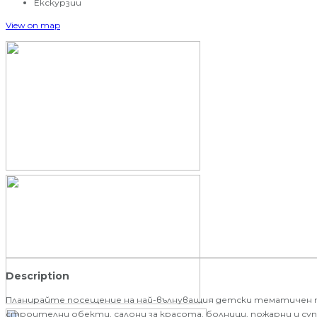
Екскурзии
View on map
Description
Планирайте посещение на най-вълнуващия детски тематичен парк
строителни обекти, салони за красота, болници, пожарни и суп