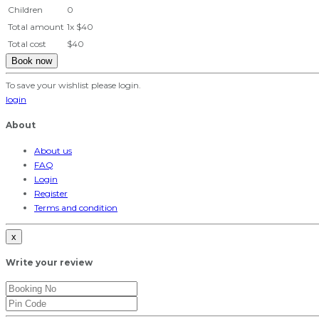
Children
0
Total amount
1
x
$40
Total cost
$40
Book now
To save your wishlist please login.
login
About
About us
FAQ
Login
Register
Terms and condition
x
Write your review