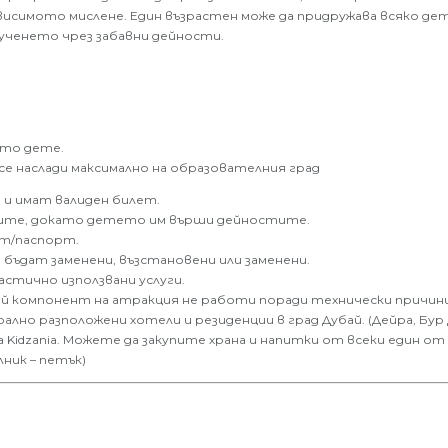
зависимото мислене. Един възрастен може да придружава всяко д
и ученето чрез забавни дейности.
ето дете.
 се наслади максимално на образователния град
 и имат валиден билет.
лите, докато детето им върши дейностите.
ст/паспорт.
бъдат заменени, възстановени или заменени.
астично използвани услуги.
ой компонент на атракция не работи поради технически причини
 разположени хотели и резиденции в град Дубай. (Дейра, Бур Д
 Kidzania. Можете да закупите храна и напитки от всеки един о
лник – петък)