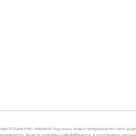
 в Dubai Mall—Kidzania! Този мини град е предназначен само за
ермаркети. За да се подобри изживяването, е построено летище,