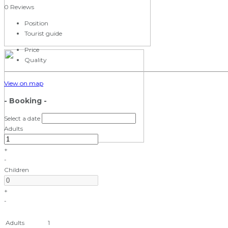
0 Reviews
Position
Tourist guide
Price
Quality
View on map
- Booking -
Select a date
Adults
+
-
Children
+
-
Adults
1