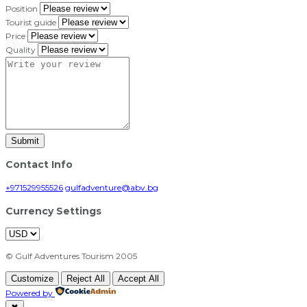
Position
Tourist guide
Price
Quality
Contact Info
+971529955526
gulfadventure@abv.bg
Currency Settings
© Gulf Adventures Tourism 2005
Customize
Reject All
Accept All
Powered by