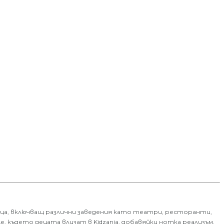
 деца, включващ различни заведения като театри, ресторанти,
 където децата влизат в Kidzania, добавяйки нотка реализъм.