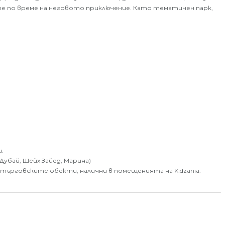
ете по време на неговото приключение. Като тематичен парк,
.
убай, Шейх Зайед, Марина)
т търговските обекти, налични в помещенията на Kidzania.