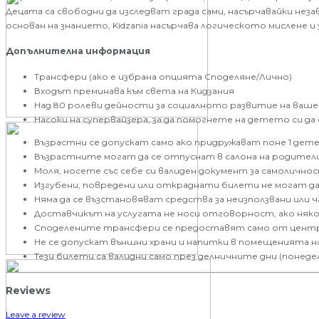
Децата са свободни да изследват града сами, насърчавайки не
основан на знанието, Kidzania насърчава логическото мислене 
Допълнителна информация
Трансфери (ако е избрана опцията Споделяне/Лично)
Входът преминава към света на Кидзания
Над 80 ролеви дейности за социалното развитие на ваш
Насоки на супервайзера, за да помогнете на детето си да
Възрастни се допускат само ако придружават поне 1 дете
Възрастните могат да се отпуснат в салона на родите
Моля, носете със себе си валиден документ за самолично
Изгубени, повредени или откраднати билети не могат да 
Няма да се възстановяват средства за неизползвани или ч
Доставчикът на услугата не носи отговорност, ако няк
Споделените трансфери се предоставят само от централно
Не се допускат външни храни и напитки в помещенията на
Тези билети са валидни само през делничните дни (понеде
Reviews
Leave a review