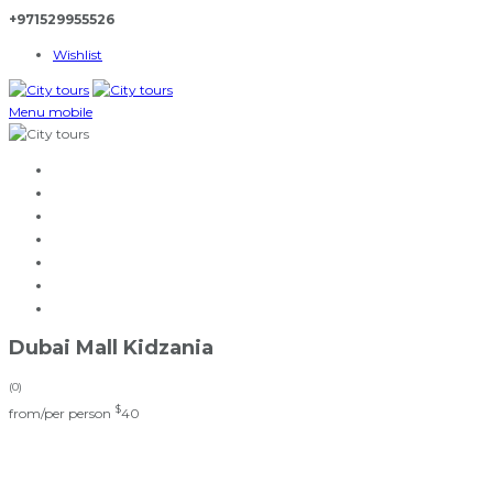
+971529955526
Wishlist
Menu mobile
Начало
Екскурзии
Трансфери
Ресторанти / Барове
Плажни клубове в дубай
Новини
За нас
Dubai Mall Kidzania
(0)
$
from/per person
40